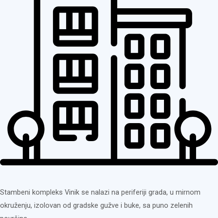
Stambeni kompleks Vinik se nalazi na periferiji grada, u mirnom
okruženju, izolovan od gradske gužve i buke, sa puno zelenih