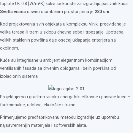
toplote U< 0,8 [W/m²K] kakvi se koriste za izgradnju pasivnih kuća.
Svetla visina
u svim stambenim prostorijama je
280 cm
.
Kod projektovanja svih objekata u kompleksu Vinik predviđena je
velika terasa ili trem u sklopu dnevne sobe i trpezarije. Upotreba
velikih staklenih površina daje osećaj uklapanja enterijera sa
okolinom.
Kuće su integrisane u ambijent elegantnom kombinacijom
ventilisanih fasada sa drvenim oblogama i belih površina od
izolacionih sistema.
Projektujemo i gradimo visoko energetski efikasne i pasivne kuće –
funkcionalne, udobne, ekološke i trajne.
Primenjujemo predfabrikovanu metodu izgradnje uz upotrebu
najsavremenijih materijala i softverskih alata.