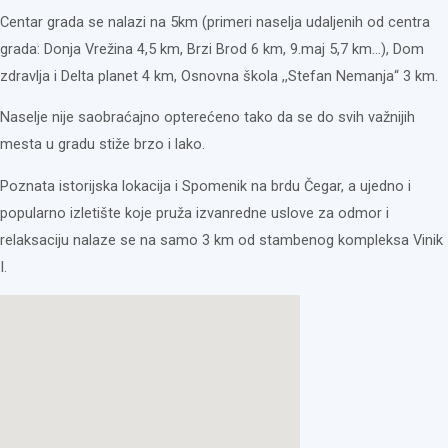
Centar grada se nalazi na 5km (primeri naselja udaljenih od centra
grada: Donja Vrežina 4,5 km, Brzi Brod 6 km, 9.maj 5,7 km…), Dom
zdravlja i Delta planet 4 km, Osnovna škola ,,Stefan Nemanja“ 3 km.
Naselje nije saobraćajno opterećeno tako da se do svih važnijih
mesta u gradu stiže brzo i lako.
Poznata istorijska lokacija i Spomenik na brdu Čegar, a ujedno i
popularno izletište koje pruža izvanredne uslove za odmor i
relaksaciju nalaze se na samo 3 km od stambenog kompleksa Vinik
I.