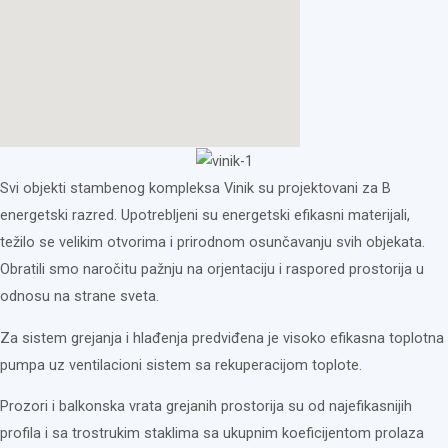
Svi objekti stambenog kompleksa Vinik su projektovani za B
energetski razred. Upotrebljeni su energetski efikasni materijali,
težilo se velikim otvorima i prirodnom osunčavanju svih objekata.
Obratili smo naročitu pažnju na orjentaciju i raspored prostorija u
odnosu na strane sveta.
Za sistem grejanja i hlađenja predviđena je visoko efikasna toplotna
pumpa uz ventilacioni sistem sa rekuperacijom toplote.
Prozori i balkonska vrata grejanih prostorija su od najefikasnijih
profila i sa trostrukim staklima sa ukupnim koeficijentom prolaza