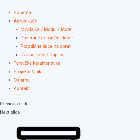
Skip
Main
to
Menu
Početna
content
Agilus kuće
Mini kuće / Modul / Motel
Prizemne porodične kuće
Porodične kuće na sprat
Dvojne kuće / Duplex
Tehničke karakteristike
Projekat Vinik
O nama
Kontakt
Previous slide
Next slide