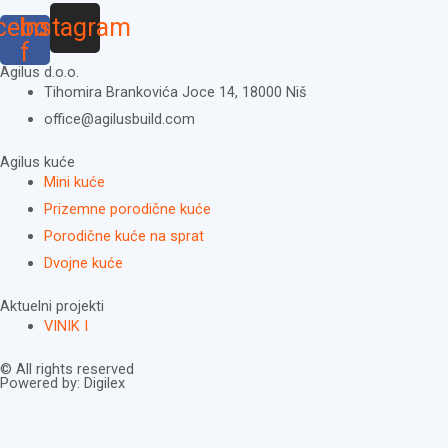
cebook-
Instagram
f
Agilus d.o.o.
Tihomira Brankovića Joce 14, 18000 Niš
office@agilusbuild.com
Agilus kuće
Mini kuće
Prizemne porodične kuće
Porodične kuće na sprat
Dvojne kuće
Aktuelni projekti
VINIK I
© All rights reserved
Powered by: Digilex