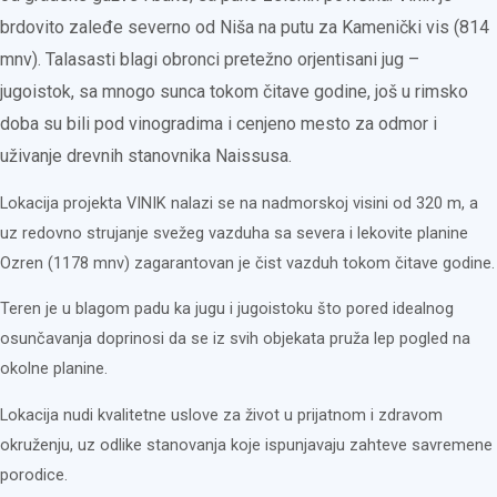
brdovito zaleđe severno od Niša na putu za Kamenički vis (814
mnv). Talasasti blagi obronci pretežno orjentisani jug –
jugoistok, sa mnogo sunca tokom čitave godine, još u rimsko
doba su bili pod vinogradima i cenjeno mesto za odmor i
uživanje drevnih stanovnika Naissusa.
Lokacija projekta VINIK nalazi se na nadmorskoj visini od 320 m, a
uz redovno strujanje svežeg vazduha sa severa i lekovite planine
Ozren (1178 mnv) zagarantovan je čist vazduh tokom čitave godine.
Teren je u blagom padu ka jugu i jugoistoku što pored idealnog
osunčavanja doprinosi da se iz svih objekata pruža lep pogled na
okolne planine.
Lokacija nudi kvalitetne uslove za život u prijatnom i zdravom
okruženju, uz odlike stanovanja koje ispunjavaju zahteve savremene
porodice.