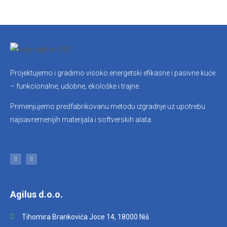
Projektujemo i gradimo visoko energetski efikasne i pasivne kuće
– funkcionalne, udobne, ekološke i trajne.
Primenjujemo predfabrikovanu metodu izgradnje uz upotrebu
najsavremenijih materijala i softverskih alata.
F
I
a
n
c
s
e
t
b
a
o
g
o
r
k
a
-
m
f
Agilus d.o.o.
Tihomira Brankovića Joce 14, 18000 Niš