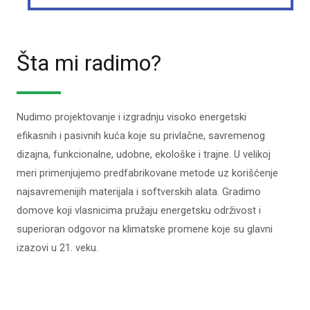
Šta mi radimo?
Nudimo projektovanje i izgradnju visoko energetski
efikasnih i pasivnih kuća koje su privlačne, savremenog
dizajna, funkcionalne, udobne, ekološke i trajne. U velikoj
meri primenjujemo predfabrikovane metode uz korišćenje
najsavremenijih materijala i softverskih alata. Gradimo
domove koji vlasnicima pružaju energetsku održivost i
superioran odgovor na klimatske promene koje su glavni
izazovi u 21. veku.