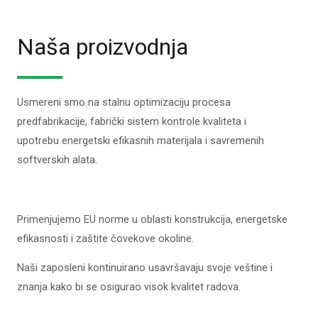
Naša proizvodnja
Usmereni smo na stalnu optimizaciju procesa
predfabrikacije, fabrički sistem kontrole kvaliteta i
upotrebu energetski efikasnih materijala i savremenih
softverskih alata.
Primenjujemo EU norme u oblasti konstrukcija, energetske
efikasnosti i zaštite čovekove okoline.
Naši zaposleni kontinuirano usavršavaju svoje veštine i
znanja kako bi se osigurao visok kvalitet radova.