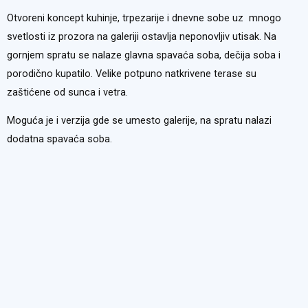
Otvoreni koncept kuhinje, trpezarije i dnevne sobe uz mnogo
svetlosti iz prozora na galeriji ostavlja neponovljiv utisak. Na
gornjem spratu se nalaze glavna spavaća soba, dečija soba i
porodično kupatilo. Velike potpuno natkrivene terase su
zaštićene od sunca i vetra.
Moguća je i verzija gde se umesto galerije, na spratu nalazi
dodatna spavaća soba.