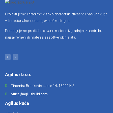
Projektujemo i gradimo visoko energetski efikasne i pasivne kuće
– funkcionalne, udobne, ekološke i trajne.
Primenjujemo predfabrikovanu metodu izgradnje uz upotrebu
najsavremenijih materijala i softverskih alata.
F
I
a
n
c
s
e
t
b
a
o
g
o
r
k
a
-
m
f
Agilus d.o.o.
Tihomira Brankovića Joce 14, 18000 Niš
office@agilusbuild.com
Agilus kuće