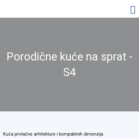
Skip
Ma
to
content
Me
Porodične kuće na sprat -
S4
Kuća privlačne arhitekture i kompaktnih dimenzija.