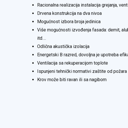
Racionalna realizacija instalacija grejanja, venti
Drvena konstrukcija na dva nivoa
Mogućnost izbora broja jedinica
Više mogućnosti izvođenja fasada: demit, alubo
itd….
Odlična akustička izolacija
Energetski B razred, dovoljna je upotreba ef
Ventilacija sa rekuperacijom toplote
Ispunjeni tehnički normativi zaštite od požara
Krov može biti ravan ili sa nagibom