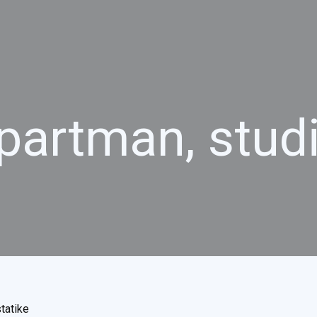
partman, studi
tatike