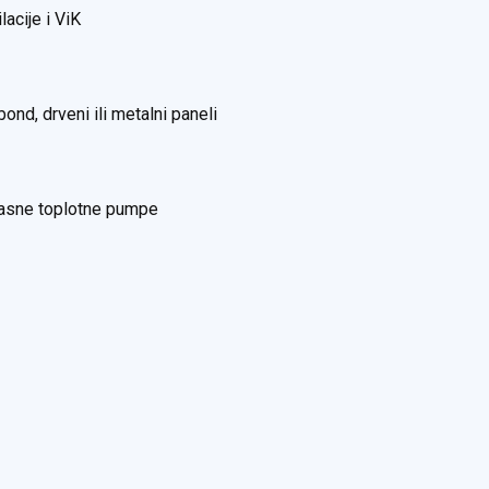
lacije i ViK
nd, drveni ili metalni paneli
ikasne toplotne pumpe