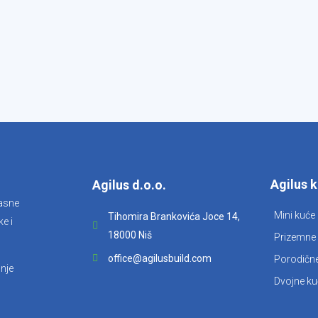
Agilus 
Agilus d.o.o.
kasne
Mini kuće
Tihomira Brankovića Joce 14,
e i
18000 Niš
Prizemne 
office@agilusbuild.com
Porodične
nje
Dvojne ku