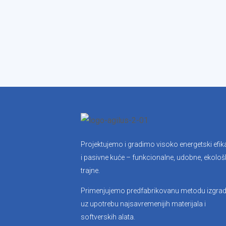
Projektujemo i gradimo visoko energetski efi
i pasivne kuće – funkcionalne, udobne, ekološk
trajne.
Primenjujemo predfabrikovanu metodu izgrad
uz upotrebu najsavremenijih materijala i
softverskih alata.