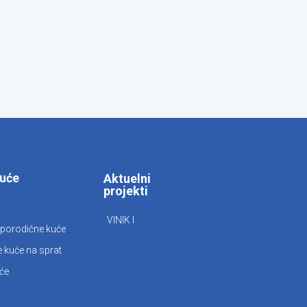
kuće
Aktuelni
projekti
VINIK I
porodične kuće
 kuće na sprat
će